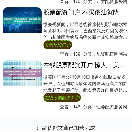
查看：
176
分类：
证券配资服务网
股票配资门户 不买俄油就降关税？美国这招不好使了 巴西印度接连拒绝
据央视新闻，巴西总统首席特别顾问塞尔索·
阿莫林8月2日表示，巴西坚决反对因贸易伙
伴与其他国家的贸易往来而对其实施单方面
经济制裁，国家之间的正常经贸往来不应受
股票配资门户
到政....
查看：
158
分类：
配资吧官网网站
在线股票配资开户 惊人：美国到处捅马蜂窝，以色列轰炸目标点附近还有中国大使馆！
据英国广播公司9月10日报道在线股票配资
开户，以色列对卡塔尔境内哈马斯高层的驻
地发起了空袭行动。此次遭轰炸的目标是一
幢大约3层高的楼房，它坐落于卡塔尔首都
在线股票配资开户
多哈市....
查看：
146
分类：
证券配资服务网
汇融优配文章已加载完成